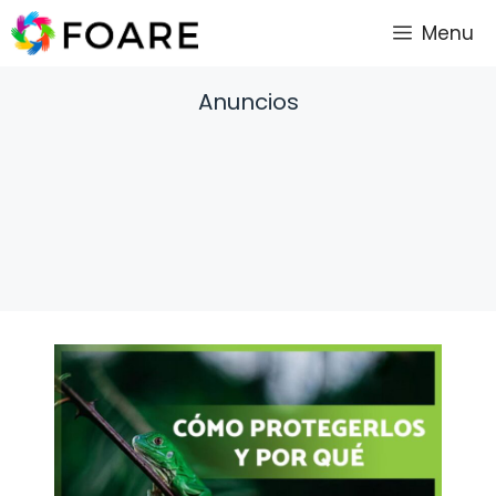
Saltar
Menu
al
contenido
Anuncios