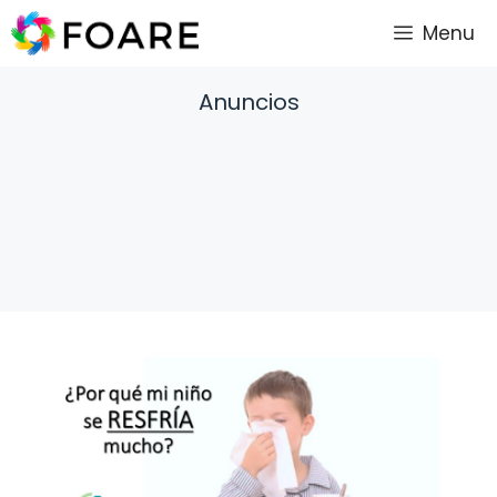
Saltar
Menu
al
contenido
Anuncios