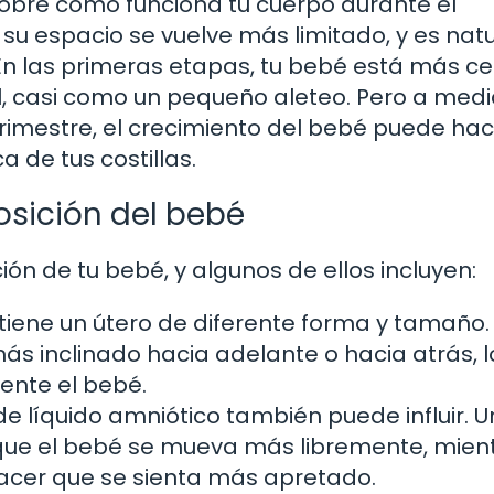
sobre cómo funciona tu cuerpo durante el
u espacio se vuelve más limitado, y es natu
 En las primeras etapas, tu bebé está más c
til, casi como un pequeño aleteo. Pero a med
trimestre, el crecimiento del bebé puede ha
 de tus costillas.
osición del bebé
ción de tu bebé, y algunos de ellos incluyen:
iene un útero de diferente forma y tamaño.
ás inclinado hacia adelante o hacia atrás, 
ente el bebé.
e líquido amniótico también puede influir. U
 que el bebé se mueva más libremente, mien
cer que se sienta más apretado.