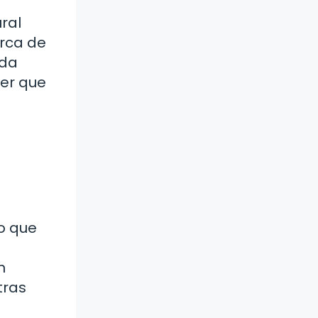
ral
erca de
ida
cer que
lo que
n
tras