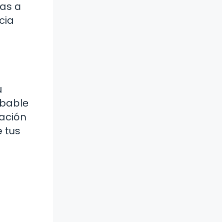
tas a
cia
u
obable
sación
 tus