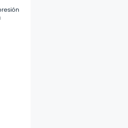
presión
a