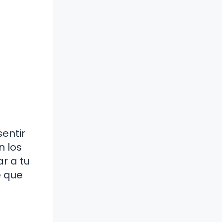
entir
n los
r a tu
e que