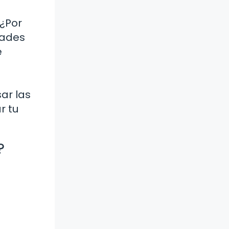
¿Por
dades
e
a
ar las
r tu
?