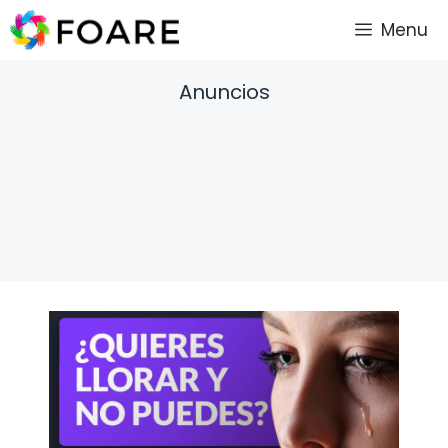
Saltar
Menu
al
contenido
Anuncios