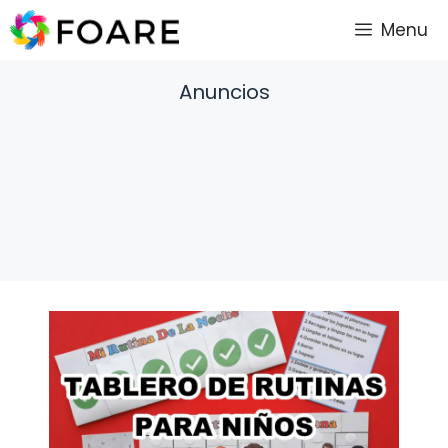
Saltar
Menu
al
contenido
Anuncios