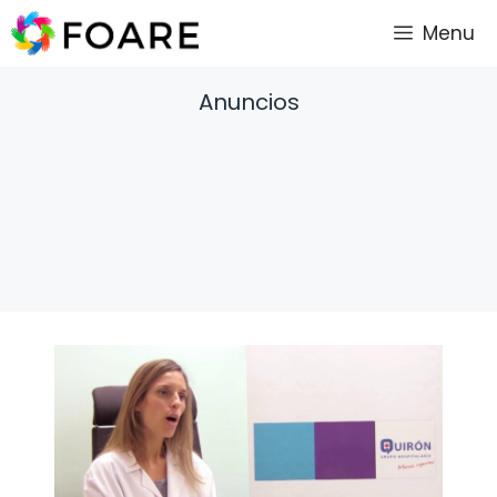
Saltar
Menu
al
contenido
Anuncios