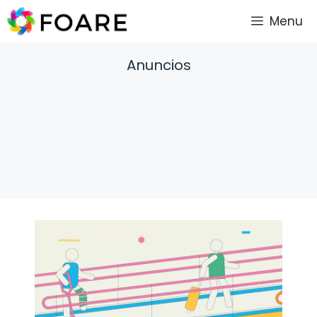
Saltar
Menu
al
contenido
Anuncios