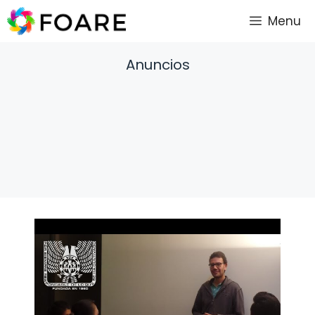
Saltar
Menu
al
contenido
Anuncios