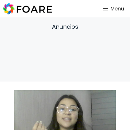
Saltar
Menu
al
contenido
Anuncios