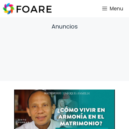
Saltar
Menu
al
contenido
Anuncios