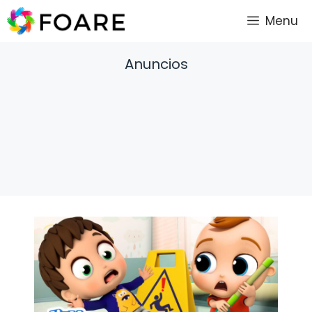
Saltar
Menu
al
contenido
Anuncios