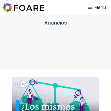
Saltar
Menu
al
contenido
Anuncios