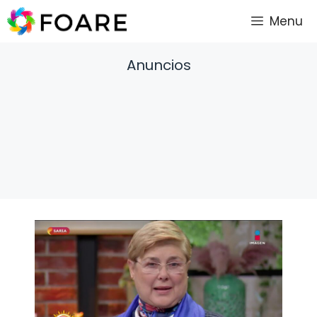
Saltar
Menu
al
contenido
Anuncios