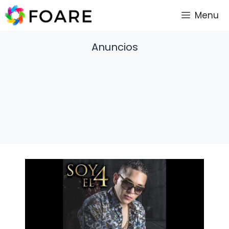
Saltar
Menu
al
contenido
Anuncios