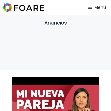
Saltar
Menu
al
contenido
Anuncios