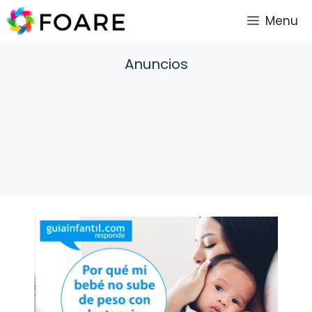
Saltar
Menu
al
contenido
Anuncios