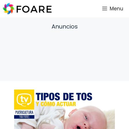
Saltar
Menu
al
contenido
Anuncios