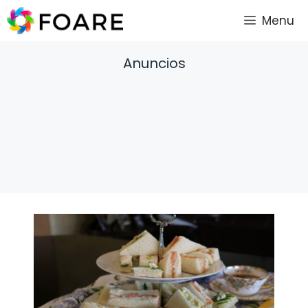
Saltar
Menu
al
contenido
Anuncios