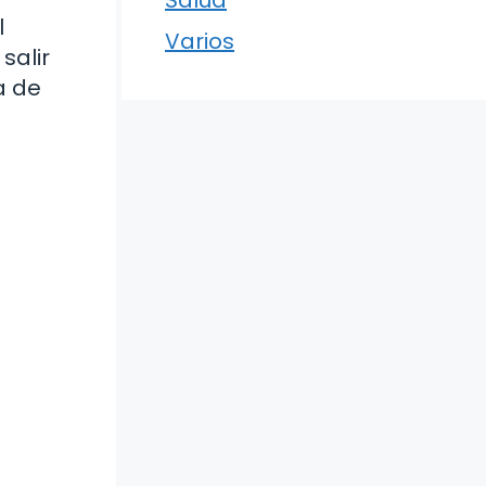
l
Varios
salir
a de