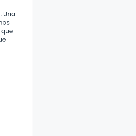
. Una
nos
a que
ue