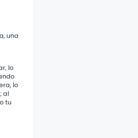
ja, una
r, lo
tando
ra, lo
 al
o tu