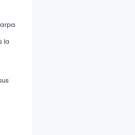
carpa.
 la
sus