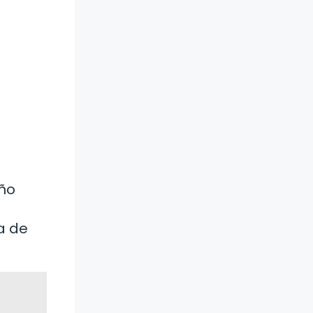
eño
a de