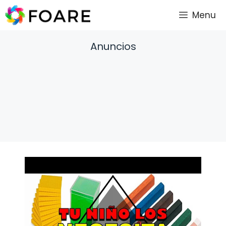
Saltar
Menu
al
contenido
Anuncios