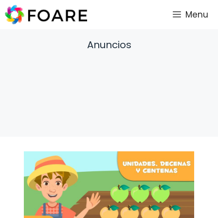
Saltar
Menu
al
contenido
Anuncios