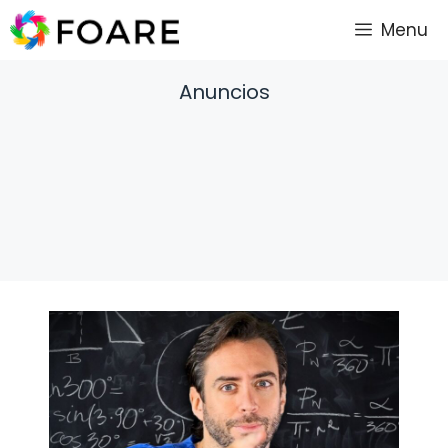
Saltar
Menu
al
contenido
Anuncios