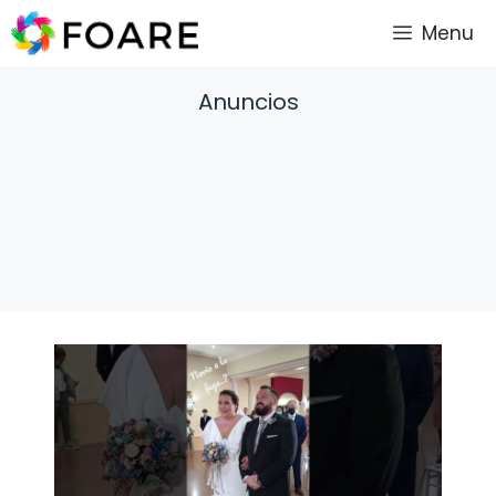
Saltar
Menu
al
contenido
Anuncios