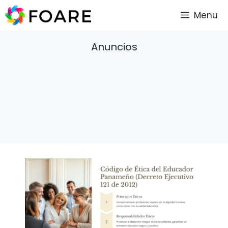
Saltar
Menu
al
contenido
Anuncios