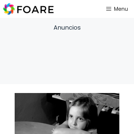
Saltar
Menu
al
contenido
Anuncios