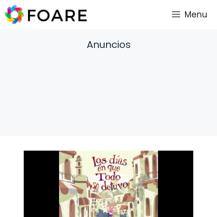
Saltar
Menu
al
contenido
Anuncios