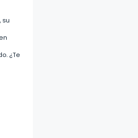
, su
den
o. ¿Te