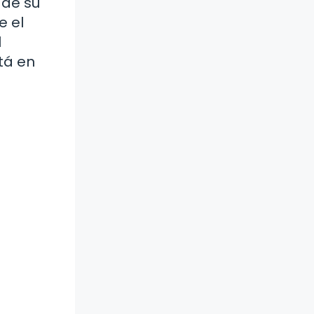
 de su
e el
l
tá en