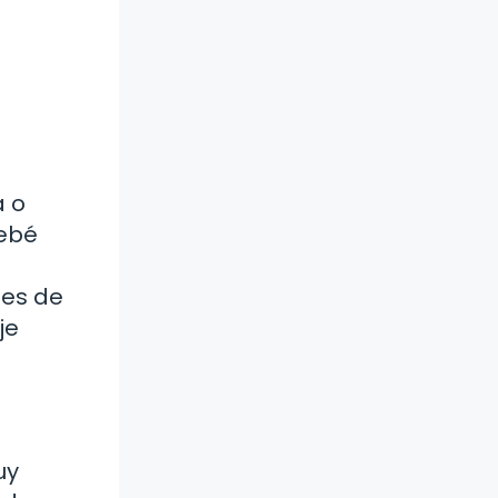
a o
bebé
nes de
je
uy