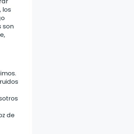
rar
 los
go
s son
e,
bimos.
ruidos
osotros
oz de