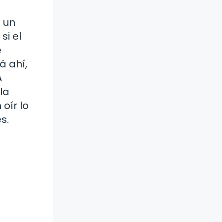
 un
si el
e
á ahí,
A
la
oír lo
s.