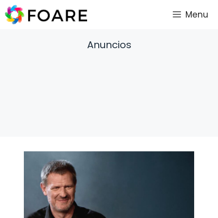
Saltar
Menu
al
contenido
Anuncios