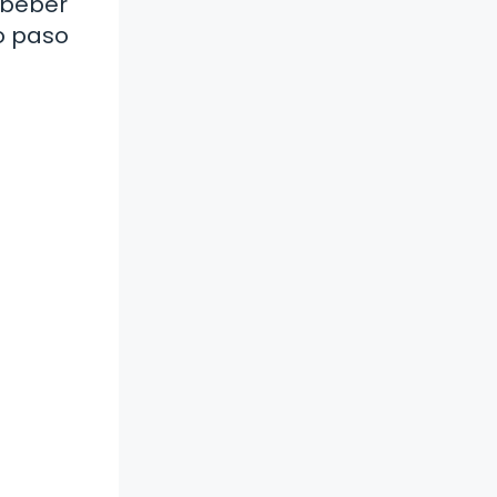
 beber
o paso