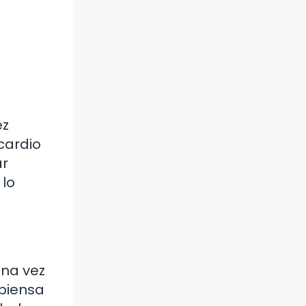
ez
cardio
ar
 lo
una vez
 piensa