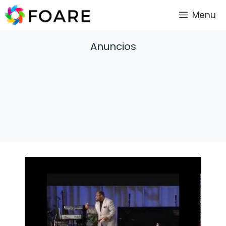
Saltar
Menu
al
contenido
Anuncios