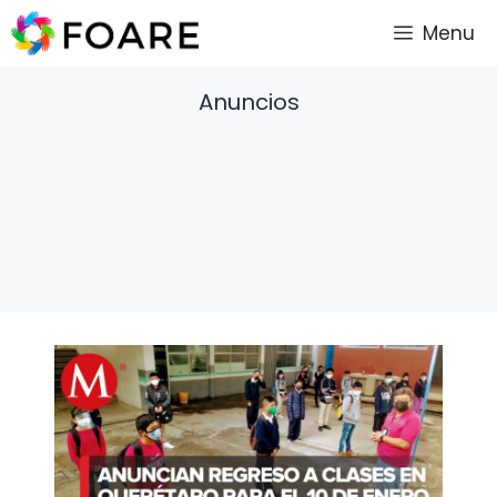
Saltar
Menu
al
contenido
Anuncios