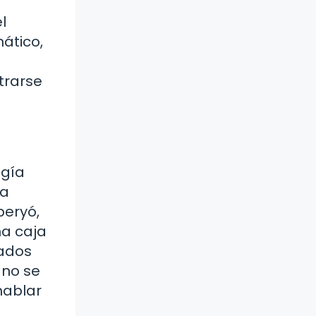
l
ático,
trarse
ogía
va
peryó,
na caja
ados
 no se
hablar