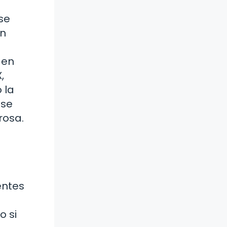
se
on
 en
,
 la
ese
rosa.
entes
o si