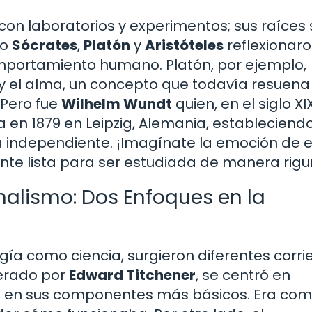
con laboratorios y experimentos; sus raíces 
mo
Sócrates
,
Platón
y
Aristóteles
reflexionar
omportamiento humano. Platón, por ejemplo,
 y el alma, un concepto que todavía resuena
 Pero fue
Wilhelm Wundt
quien, en el siglo XIX
a en 1879 en Leipzig, Alemania, estableciendo
ca independiente. ¡Imagínate la emoción de 
te lista para ser estudiada de manera rigu
onalismo: Dos Enfoques en la
gía como ciencia, surgieron diferentes corri
derado por
Edward Titchener
, se centró en
 en sus componentes más básicos. Era com