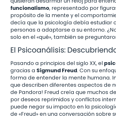
quisieran desarmar un reloj para entend
funcionalismo
, representado por figu
propósito de la mente y el comportami
decía que la psicología debía estudiar
personas a adaptarse a su entorno. ¿No
solo en el «qué», también se preguntaro
El Psicoanálisis: Descubriend
Pasando a principios del siglo XX, el
psic
gracias a
Sigmund Freud
. Con su enfoq
forma de entender la mente humana. Intr
que describen diferentes aspectos de nu
de Pandora! Freud creía que muchos d
por deseos reprimidos y conflictos inter
puede negar su impacto en la psicología
de «Freud» en una conversación sobre 