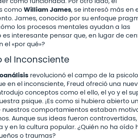
er cómo funcionaba. Por otro lado, el
ras como
William James
, se interesó más en e
ento. James, conocido por su enfoque pragm
 cómo los procesos mentales ayudan a las
 es interesante pensar que, en lugar de cen
n el «por qué»?
o el Inconsciente
oanálisis
revolucionó el campo de la psicol
ue en el inconsciente, Freud ofreció una nue
odujo conceptos como el ello, el yo y el su
estra psique. ¡Es como si hubiera abierto u
e nuestros comportamientos estaban motiv
nos. Aunque sus ideas fueron controvertidas,
 y en la cultura popular. ¿Quién no ha oído 
sueños o traumas?