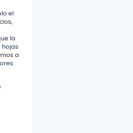
lo el
ios,
ue la
 hojas
amos a
tores
o