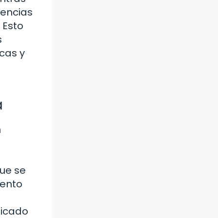
iencias
 Esto
s
cas y
a
n
que se
iento
licado