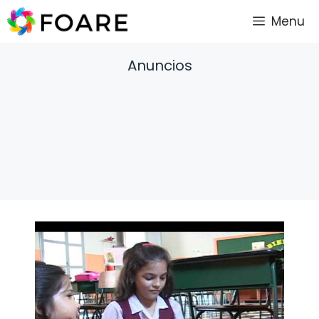
Saltar
Menu
al
contenido
Anuncios