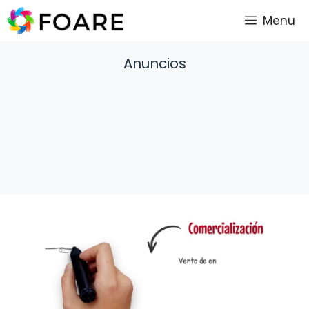
Saltar
Menu
al
contenido
Anuncios