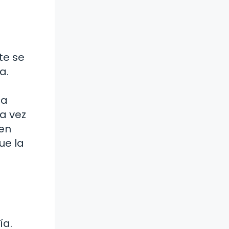
te se
a.
ca
na vez
en
ue la
ía.