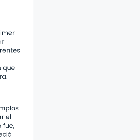
rimer
ar
rentes
s que
ra.
emplos
r el
 fue,
eció