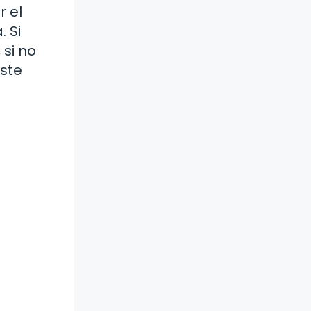
 el
 Si
 si no
ste