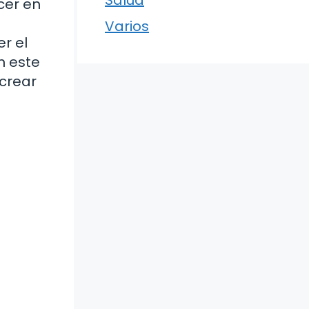
cer en
Varios
er el
n este
 crear