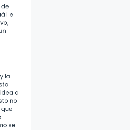
 de
ál le
vo,
 un
y la
sto
 idea o
sto no
s que
a
ómo se