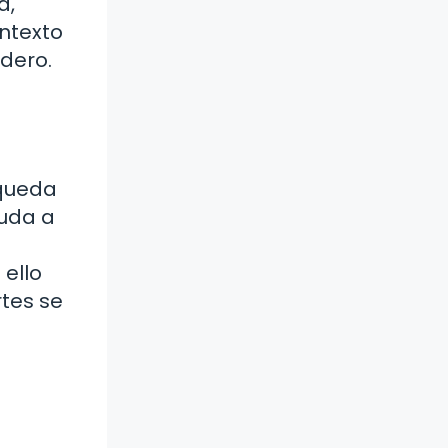
a,
ontexto
adero.
squeda
yuda a
 ello
tes se