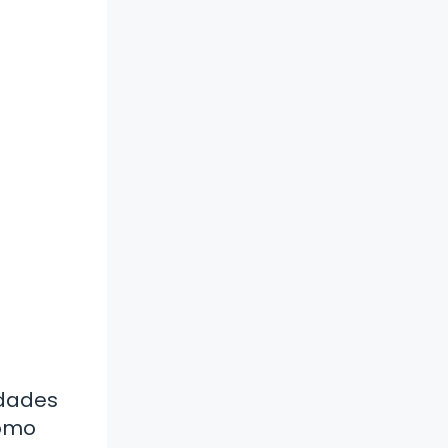
idades
cómo