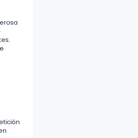
derosa
e
tes.
de
etición
 en