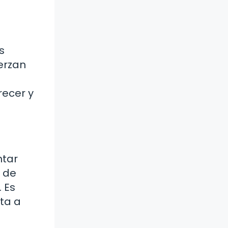
s
uerzan
recer y
ntar
a de
 Es
ta a