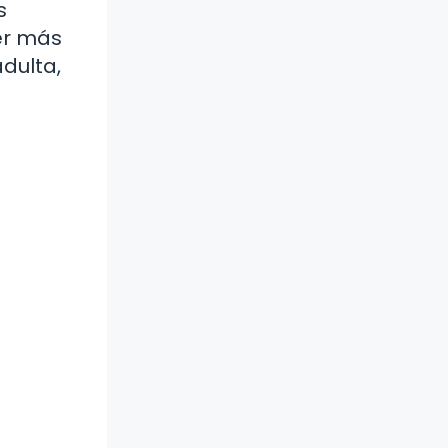
s
er más
dulta,