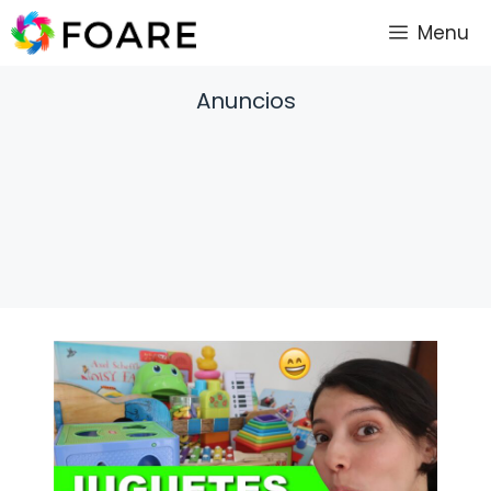
Saltar
Menu
al
contenido
Anuncios