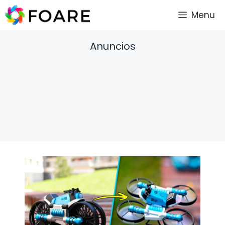
Saltar
Menu
al
contenido
Anuncios