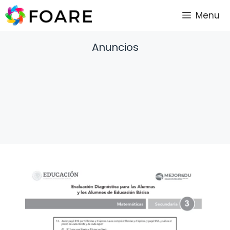
Saltar
Menu
al
contenido
Anuncios