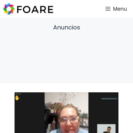
Saltar
Menu
al
contenido
Anuncios