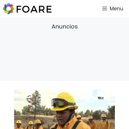
Saltar
Menu
al
contenido
Anuncios