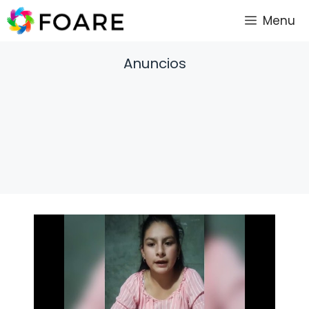
Saltar
Menu
al
contenido
Anuncios