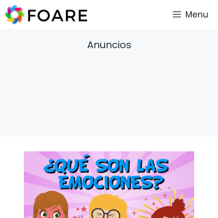
Saltar
Menu
al
contenido
Anuncios