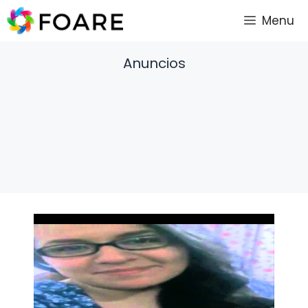
Saltar
Menu
al
contenido
Anuncios