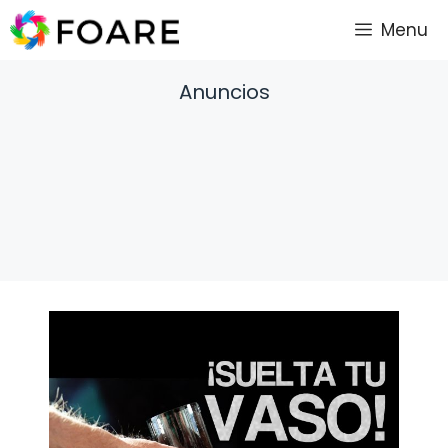
Saltar
Menu
al
contenido
Anuncios