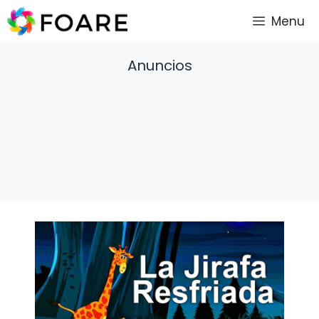
Saltar
Menu
al
contenido
Anuncios