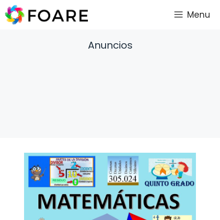
Saltar
Menu
al
contenido
Anuncios