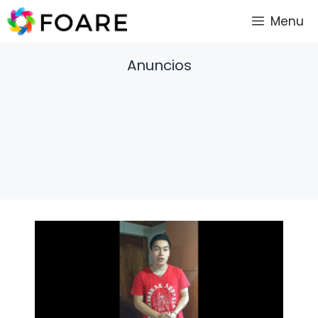
Saltar
Menu
al
contenido
Anuncios