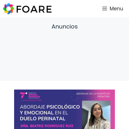
Saltar
Menu
al
contenido
Anuncios