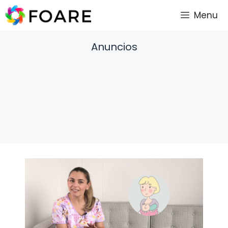
Saltar
Menu
al
contenido
Anuncios